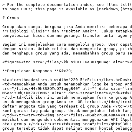
> For the complete documentation index, see [llms.txt](
to page URLs; this page is available as [Markdown](http
# Group

Group akan sangat berguna jika Anda memiliki beberapa d
**Fisiologi Klinis** dan **Dokter Anak**. Cukup tetapka
penyelesaian kasus dan mengurangi transfer antar agen y
Bagian ini menjelaskan cara mengelola group. User dapat
dengan sistem. Untuk melihat dan mengelola group, pilih
dan menghapus group yang ada, menambahkan group baru se
<figure><img src="/files/VkkFoiDCCE6e30Iq8D4q" alt=""><
**Penjelasan Komponen:**&#x20;

<table><thead><tr><th width="220.5">Fitur</th><th>Deskr
<td>Memudahkan Anda untuk menambahkan logo ke group And
src="/files/H4r9hSS8OMeO7IuggB40" alt="" data-size="lin
MSaaisUdQiDK7XkEnMK" alt="" data-size="line"></td><td>T
</td><td>Klik ikon ini untuk menetapkan form ke group A
untuk menugaskan group Anda ke LOB terkait.</td></tr><t
daftar anggota tim yang terdapat di group Anda.</td></t
konfigurasi tag pada group. Untuk mengetahui lebih lanj
</td></tr><tr><td><img src="/files/-MSabVrG8E4UK4y7MTTu
melihat dan mengunduh dokumentasi menggunakan API (Appl
atau group.</td></tr><tr><td><img src="/files/qMty936Uj
group tersebut tidak dapat melihat nomor kontak pelangg