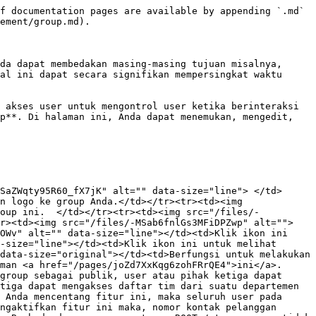
f documentation pages are available by appending `.md` 
ement/group.md).

da dapat membedakan masing-masing tujuan misalnya, 
al ini dapat secara signifikan mempersingkat waktu 
 akses user untuk mengontrol user ketika berinteraksi 
p**. Di halaman ini, Anda dapat menemukan, mengedit, 
SaZWqty95R60_fX7jK" alt="" data-size="line"> </td>
n logo ke group Anda.</td></tr><tr><td><img 
roup ini.  </td></tr><tr><td><img src="/files/-
tr><td><img src="/files/-MSab6fnlGs3MFiDPZwp" alt="">
OWv" alt="" data-size="line"></td><td>Klik ikon ini 
-size="line"></td><td>Klik ikon ini untuk melihat 
data-size="original"></td><td>Berfungsi untuk melakukan 
man <a href="/pages/joZd7XxKqg6zohFRrQE4">ini</a>. 
group sebagai publik, user atau pihak ketiga dapat 
tiga dapat mengakses daftar tim dari suatu departemen 
 Anda mencentang fitur ini, maka seluruh user pada 
ngaktifkan fitur ini maka, nomor kontak pelanggan 