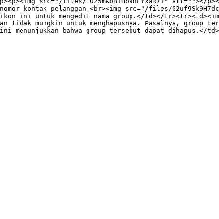
p><p><img src="/files/f025mwbBTHo9BEYxaR7I" alt=""></p><
nomor kontak pelanggan.<br><img src="/files/02uf9Sk9H7dc
ikon ini untuk mengedit nama group.</td></tr><tr><td><im
an tidak mungkin untuk menghapusnya. Pasalnya, group ter