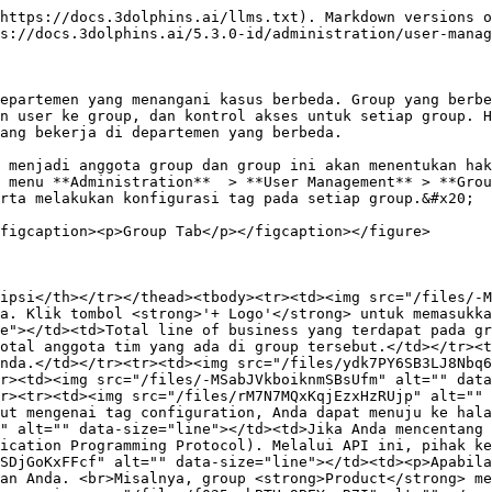
https://docs.3dolphins.ai/llms.txt). Markdown versions o
s://docs.3dolphins.ai/5.3.0-id/administration/user-manag
epartemen yang menangani kasus berbeda. Group yang berbe
n user ke group, dan kontrol akses untuk setiap group. H
ang bekerja di departemen yang berbeda.

 menjadi anggota group dan group ini akan menentukan hak
 menu **Administration**  > **User Management** > **Grou
rta melakukan konfigurasi tag pada setiap group.&#x20;

figcaption><p>Group Tab</p></figcaption></figure>

ipsi</th></tr></thead><tbody><tr><td><img src="/files/-M
a. Klik tombol <strong>'+ Logo'</strong> untuk memasukka
e"></td><td>Total line of business yang terdapat pada g
otal anggota tim yang ada di group tersebut.</td></tr><
nda.</td></tr><tr><td><img src="/files/ydk7PY6SB3LJ8Nbq6
r><td><img src="/files/-MSabJVkboiknmSBsUfm" alt="" data
r><tr><td><img src="/files/rM7N7MQxKqjEzxHzRUjp" alt="" 
ut mengenai tag configuration, Anda dapat menuju ke hala
" alt="" data-size="line"></td><td>Jika Anda mencentang 
ication Programming Protocol). Melalui API ini, pihak ke
SDjGoKxFFcf" alt="" data-size="line"></td><td><p>Apabila
an Anda. <br>Misalnya, group <strong>Product</strong> me