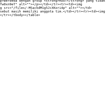
p>Berbeda dengan group <strong>ROOT</strong> yang tidak 
fw0xn9eT" alt=""></p></td></tr><tr><td><img 
g src="/files/-MSackdM1g5JcXKori4p" alt=""></td>
sebut masih memiliki anggota tim.</td></tr><tr><td><img 