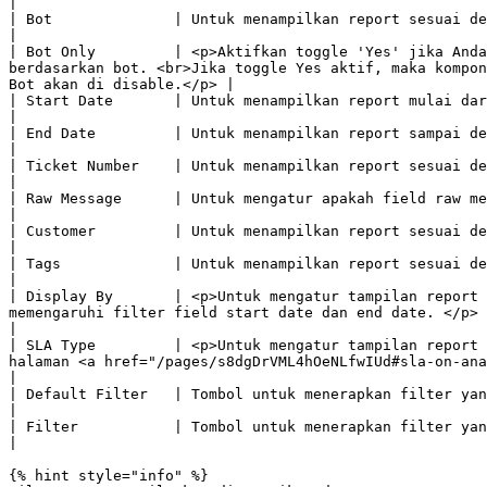
|

| Bot              | Untuk menampilkan report sesuai dengan bot yang dipilih.                                                                                                                                                                            
|

| Bot Only         | <p>Aktifkan toggle 'Yes' jika Anda
berdasarkan bot. <br>Jika toggle Yes aktif, maka kompon
Bot akan di disable.</p> |

| Start Date       | Untuk menampilkan report mulai dari tanggal yang dipilih.                                                                                                                                                                        
|

| End Date         | Untuk menampilkan report sampai dengan tanggal yang dipilih.                                                                                                                                                           
|

| Ticket Number    | Untuk menampilkan report sesuai dengan nomor tiket yang diinputkan.                                                                                                                                  
|

| Raw Message      | Untuk mengatur apakah field raw message akan ditampilkan dalam report atau tidak.                                                                                      
|

| Customer         | Untuk menampilkan report sesuai dengan nama pelanggan yang diinputkan.                                                                                                                       
|

| Tags             | Untuk menampilkan report sesuai dengan Tags yang dipilih.                                                                                                                                                                        
|

| Display By       | <p>Untuk mengatur tampilan report 
memengaruhi filter field start date dan end date. </p>                                                                                                                                       
|

| SLA Type         | <p>Untuk mengatur tampilan report 
halaman <a href="/pages/s8dgDrVML4hOeNLfwIUd#sla-on-analytic-report">ini</a>. </p>                                            
|

| Default Filter   | Tombol untuk menerapkan filter yang sudah diatur.                                                                                                                                                                                                            
|

| Filter           | Tombol untuk menerapkan filter yang sudah diatur.                                                                                                                                                                                                            
|

{% hint style="info" %}
