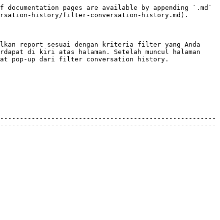
f documentation pages are available by appending `.md` 
rsation-history/filter-conversation-history.md).

lkan report sesuai dengan kriteria filter yang Anda 
at pop-up dari filter conversation history.

-------------------------------------------------------
-------------------------------------------------------