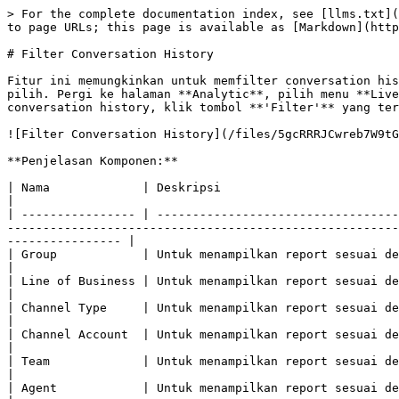
> For the complete documentation index, see [llms.txt](
to page URLs; this page is available as [Markdown](http
# Filter Conversation History

Fitur ini memungkinkan untuk memfilter conversation his
pilih.‌ Pergi ke halaman **Analytic**, pilih menu **Live Agent**, dan klik **Conversation History** menu yang terdapat di kiri atas halaman. Setelah muncul halaman 
conversation history, klik tombol **'Filter'** yang ter
![Filter Conversation History](/files/5gcRRRJCwreb7W9tG
**Penjelasan Komponen:**

| Nama             | Deskripsi                                                                                                                                                                                                                                                                                                                               
|

| ---------------- | ----------------------------------
-------------------------------------------------------
---------------- |

| Group            | Untuk menampilkan report sesuai dengan group yang dipilih.                                                                                                                                                                   
|

| Line of Business | Untuk menampilkan report sesuai dengan LOB yang dipilih.                                                                                                                                                                            
|

| Channel Type     | Untuk menampilkan report sesuai dengan tipe channel yang dipilih.                                                                                                                                         
|

| Channel Account  | Untuk menampilkan report sesuai dengan channel account yang dipilih.                                                                                                                              
|

| Team             | Untuk menampilkan report sesuai dengan rule yang dipilih pada rule management.                                                                                              
|

| Agent            | Untuk menampilkan report sesuai dengan agent yang dipilih.                                                                                                                                                                   