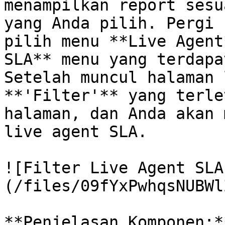
menampilkan report sesu
yang Anda pilih.‌ Pergi ke halaman **Analytic**, 
pilih menu **Live Agent
SLA** menu yang terdapa
Setelah muncul halaman 
**'Filter'** yang terle
halaman, dan Anda akan 
live agent SLA.

![Filter Live Agent SLA
(/files/09fYxPwhqsNUBWl
**Penjelasan Komponen:**