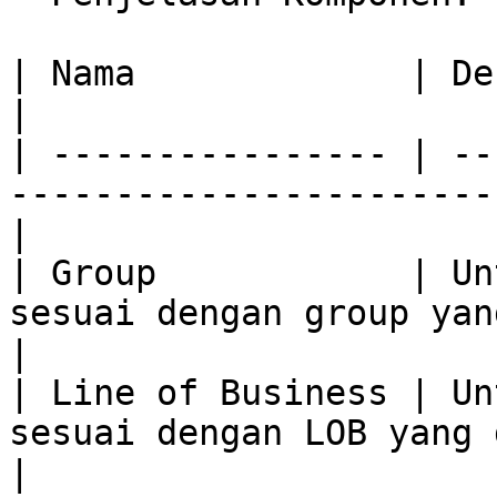
| Nama             | Deskripsi                                               
|

| ---------------- | --
-----------------------
|

| Group            | Un
sesuai dengan group yang dipilih.    
|

| Line of Business | Un
sesuai dengan LOB yang dipilih.         
|
