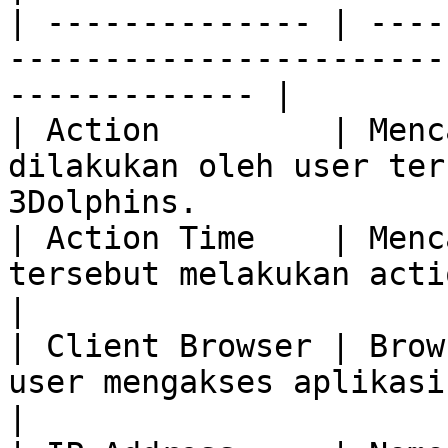
| -------------- | ----
-----------------------
------------- |

| Action         | Menc
dilakukan oleh user ter
3Dolphins.             
| Action Time    | Menc
tersebut melakukan action di apl
|

| Client Browser | Brow
user mengakses aplikasi 3Dolphins.          
|
