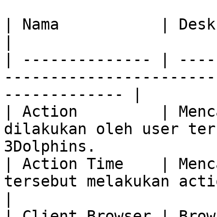
| Nama           | Deskripsi                                                                  
|

| -------------- | ----
-----------------------
------------- |

| Action         | Menc
dilakukan oleh user ter
3Dolphins.             
| Action Time    | Menc
tersebut melakukan action di apl
|

| Client Browser | Brow