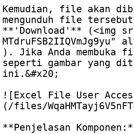
Kemudian, file akan dib
mengunduh file tersebut
**'Download'** (<img sr
MTdruFSB2IIQVmJg9yu" al
). Jika Anda membuka fi
seperti gambar yang dit
ini.&#x20;

![Excel File User Acces
(/files/WqaHMTayj6V5nFT
**Penjelasan Komponen:**