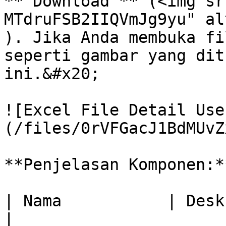
**'Download'** (<img sr
MTdruFSB2IIQVmJg9yu" al
). Jika Anda membuka fi
seperti gambar yang dit
ini.&#x20;

![Excel File Detail Use
(/files/0rVFGacJ1BdMUvZ
**Penjelasan Komponen:**
| Nama           | Deskripsi                                                                  
|
