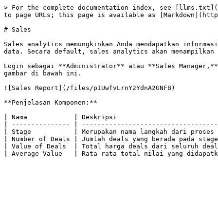
> For the complete documentation index, see [llms.txt](
to page URLs; this page is available as [Markdown](http
# Sales

Sales analytics memungkinkan Anda mendapatkan informasi
data. Secara default, sales analytics akan menampilkan 
Login sebagai **Administrator** atau **Sales Manager,**
gambar di bawah ini.

![Sales Report](/files/pIUwfvLrnY2YdnA2GNFB)

**Penjelasan Komponen:**

| Nama            | Deskripsi                          
| --------------- | -----------------------------------
| Stage           | Merupakan nama langkah dari proses 
| Number of Deals | Jumlah deals yang berada pada stage
| Value of Deals  | Total harga deals dari seluruh deal