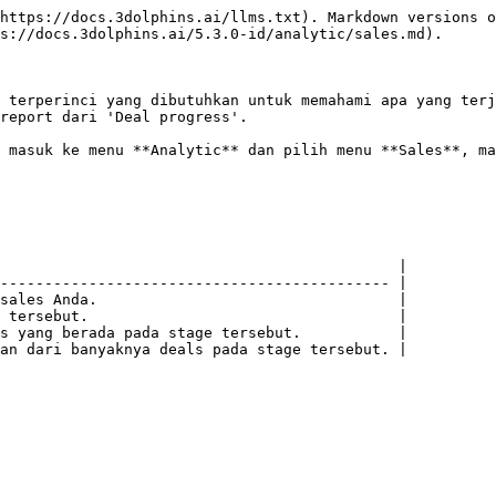
https://docs.3dolphins.ai/llms.txt). Markdown versions o
s://docs.3dolphins.ai/5.3.0-id/analytic/sales.md).

 terperinci yang dibutuhkan untuk memahami apa yang terj
report dari 'Deal progress'.

 masuk ke menu **Analytic** dan pilih menu **Sales**, ma
                                             |

-------------------------------------------- |

sales Anda.                                  |

 tersebut.                                   |

s yang berada pada stage tersebut.           |
