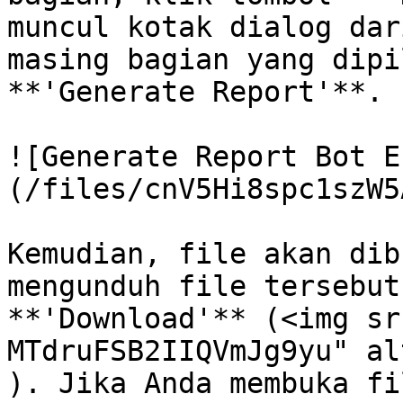
muncul kotak dialog dar
masing bagian yang dipi
**'Generate Report'**.

![Generate Report Bot E
(/files/cnV5Hi8spc1szW5
Kemudian, file akan dib
mengunduh file tersebut
**'Download'** (<img sr
MTdruFSB2IIQVmJg9yu" al
). Jika Anda membuka fi