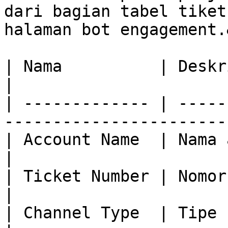
dari bagian tabel tiket
halaman bot engagement.
| Nama          | Deskripsi                                                    
|

| ------------- | -----
-----------------------
| Account Name  | Nama akun pelanggan.                  
|

| Ticket Number | Nomor unik untuk setiap ti
|

| Channel Type  | Tipe channel Anda.                       