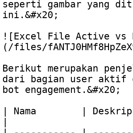
seperti gambar yang dit
ini.&#x20;

![Excel File Active vs 
(/files/fANTJ0HMf8HpZeX
Berikut merupakan penje
dari bagian user aktif 
bot engagement.&#x20;

| Nama        | Deskripsi                                      
|

| ----------- | -------