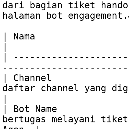
dari bagian tiket hando
halaman bot engagement.
| Nama                         | Deskripsi            
|

| ---------------------
-----------------------
| Channel              
daftar channel yang digunak
|

| Bot Name             
bertugas melayani tiket