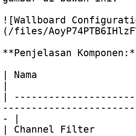
![Wallboard Configurati
(/files/AoyP74PTB6IHlzF
**Penjelasan Komponen:**
| Nama                          | Deskripsi           
|

| ---------------------
-----------------------
- |

| Channel Filter       