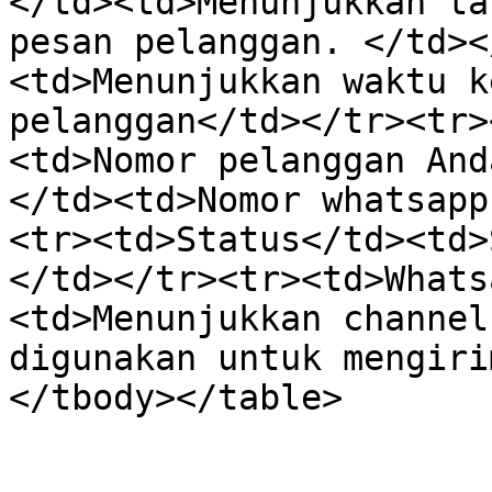
</td><td>Menunjukkan ta
pesan pelanggan. </td><
<td>Menunjukkan waktu k
pelanggan</td></tr><tr>
<td>Nomor pelanggan And
</td><td>Nomor whatsapp
<tr><td>Status</td><td>
</td></tr><tr><td>Whats
<td>Menunjukkan channel
digunakan untuk mengiri