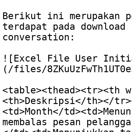
Berikut ini merupakan p
terdapat pada download 
conversation:

![Excel File User Initi
(/files/8ZKuUzFwTh1UT0e
<table><thead><tr><th w
<th>Deskripsi</th></tr>
<td>Month</td><td>Menun
membalas pesan pelangga