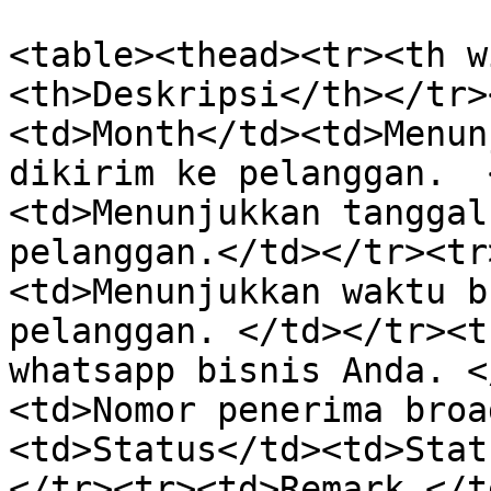
<table><thead><tr><th w
<th>Deskripsi</th></tr>
<td>Month</td><td>Menun
dikirim ke pelanggan.  
<td>Menunjukkan tanggal
pelanggan.</td></tr><tr
<td>Menunjukkan waktu b
pelanggan. </td></tr><t
whatsapp bisnis Anda. <
<td>Nomor penerima broa
<td>Status</td><td>Stat
</tr><tr><td>Remark </t