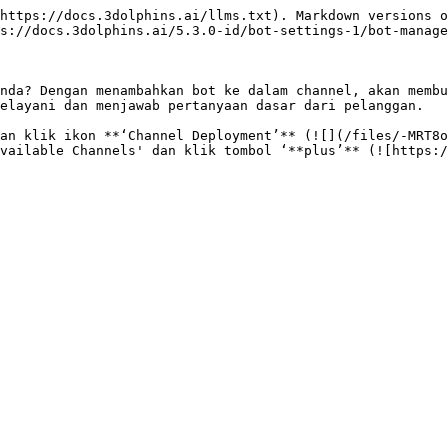
https://docs.3dolphins.ai/llms.txt). Markdown versions o
s://docs.3dolphins.ai/5.3.0-id/bot-settings-1/bot-manage
nda? Dengan menambahkan bot ke dalam channel, akan membu
elayani dan menjawab pertanyaan dasar dari pelanggan.

an klik ikon **‘Channel Deployment’** (![](/files/-MRT8o
vailable Channels' dan klik tombol ‘**plus’** (![https:/