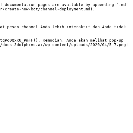
f documentation pages are available by appending `.md` 
r/create-new-bot/channel-deployment.md).

at pesan channel Anda lebih interaktif dan Anda tidak 
tqPo0QxxU_PmFF)). Kemudian, Anda akan melihat pop-up 
/docs.3dolphins.ai/wp-content/uploads/2020/04/5-7.png]