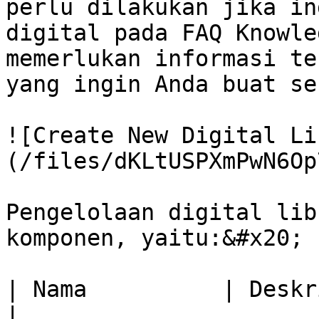
perlu dilakukan jika in
digital pada FAQ Knowle
memerlukan informasi te
yang ingin Anda buat se
![Create New Digital Li
(/files/dKLtUSPXmPwN6Op
Pengelolaan digital lib
komponen, yaitu:&#x20;

| Nama          | Deskripsi                                                                                                                                                                                                                           
|
