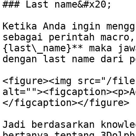
### Last name&#x20;

Ketika Anda ingin mengg
sebagai perintah macro,
{last\_name}** maka jaw
dengan last name dari p
<figure><img src="/file
alt=""><figcaption><p>A
</figcaption></figure>

Jadi berdasarkan knowle
bertanya tentang 3Dolph