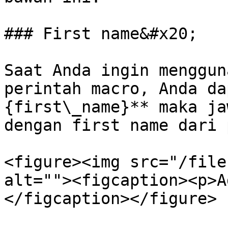
### First name&#x20;

Saat Anda ingin menggun
perintah macro, Anda da
{first\_name}** maka ja
dengan first name dari 
<figure><img src="/file
alt=""><figcaption><p>A
</figcaption></figure>
