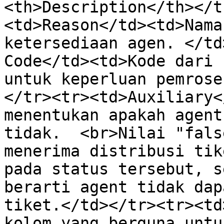
<th>Description</th></t
<td>Reason</td><td>Nama
ketersediaan agen. </td
Code</td><td>Kode dari 
untuk keperluan pemrose
</tr><tr><td>Auxiliary<
menentukan apakah agent
tidak.  <br>Nilai "fals
menerima distribusi tik
pada status tersebut, s
berarti agent tidak dap
tiket.</td></tr><tr><td
kolom yang berguna untu