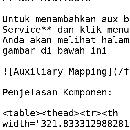
Untuk menambahkan aux b
Service** dan klik menu
Anda akan melihat halam
gambar di bawah ini

![Auxiliary Mapping](/f
Penjelasan Komponen:

<table><thead><tr><th 
width="321.833312988281