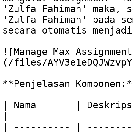
'Zulfa Fahimah' maka, s
'Zulfa Fahimah' pada se
secara otomatis menjadi
![Manage Max Assignment
(/files/AYV3e1eDQJWzvpY
**Penjelasan Komponen:**
| Nama       | Deskripsi                                                       
|

| ---------- | --------