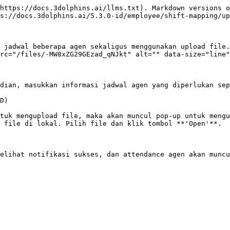
https://docs.3dolphins.ai/llms.txt). Markdown versions o
s://docs.3dolphins.ai/5.3.0-id/employee/shift-mapping/up
 jadwal beberapa agen sekaligus menggunakan upload file.
rc="/files/-MW8xZG29GEzad_qNJkt" alt="" data-size="line"
dian, masukkan informasi jadwal agen yang diperlukan sep
D)

tuk mengupload file, maka akan muncul pop-up untuk mengu
 file di lokal. Pilih file dan klik tombol **'Open'**.

elihat notifikasi sukses, dan attendance agen akan muncu