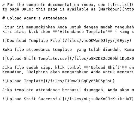
> For the complete documentation index, see [llms.txt](
to page URLs; this page is available as [Markdown](http
# Upload Agent's Attendance

Fitur ini memungkinkan Anda untuk dengan mudah mengubah
kiri atas, klik ikon **'Attendance Template'** ( <img s
![Download Template File](/files/vmdOKWen9JfyyrjGEyzy)

Buka file attendance template  yang telah diunduh. Kemu
![Upload-Shift-Template.csv](/files/eSHZDS2d209hh1Dp0x0
Jika file sudah siap, klik tombol **'Upload Shift'** un
Kemudian, 3Dolphins akan mengarahkan Anda untuk mencari
![Upload Template](/files/TJ9owJLGqDye5kF5p3sL)

Jika template attendance berhasil diunggah, Anda akan m