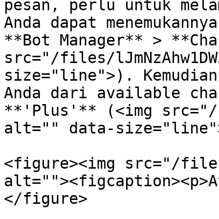
pesan, perlu untuk mela
Anda dapat menemukannya
**Bot Manager** > **Cha
src="/files/lJmNzAhw1DW
size="line">). Kemudian
Anda dari available cha
**'Plus'** (<img src="/
alt="" data-size="line">
<figure><img src="/file
alt=""><figcaption><p>A
</figure>
