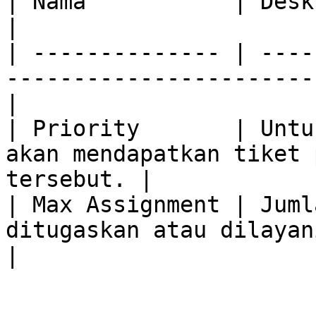
| Nama           | Deskripsi                                                       
|

| -------------- | ----
-----------------------
|

| Priority       | Untu
akan mendapatkan tiket 
tersebut. |

| Max Assignment | Juml
ditugaskan atau dilayani untuk 