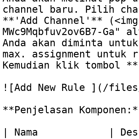
channel baru. Pilih cha
**'Add Channel'** (<img
MWc9Mqbfuv2ov6B7-Ga" al
Anda akan diminta untuk
max. assignment untuk r
Kemudian klik tombol **
![Add New Rule ](/files
**Penjelasan Komponen:**
| Nama            | Deskripsi                              