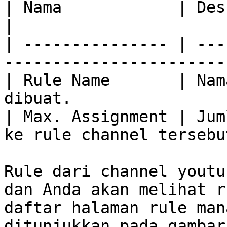
| Nama            | Deskripsi                              
|

| --------------- | ---
------------------------
| Rule Name       | Nam
dibuat.                 
| Max. Assignment | Jum
ke rule channel tersebut
Rule dari channel youtu
dan Anda akan melihat r
daftar halaman rule man
ditunjukkan pada gambar