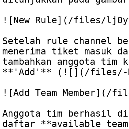
![New Rule](/files/lj0y
Setelah rule channel be
menerima tiket masuk da
tambahkan anggota tim k
**'Add'** (![](/files/-
![Add Team Member](/fil
Anggota tim berhasil di
daftar **available team