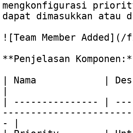
mengkonfigurasi priorit
dapat dimasukkan atau d
![Team Member Added](/f
**Penjelasan Komponen:**
| Nama            | Deskripsi                                                    
|

| --------------- | ---
-----------------------
- |
