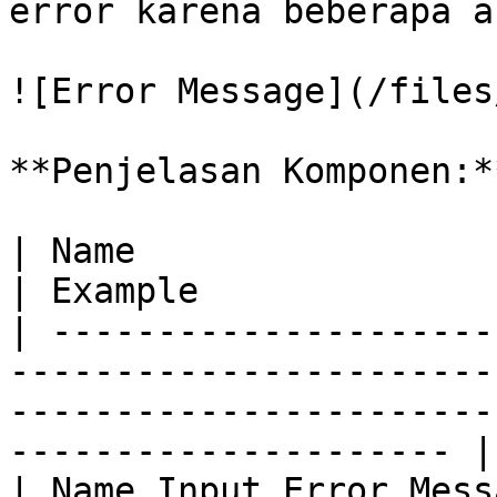
error karena beberapa a
![Error Message](/files
**Penjelasan Komponen:**
| Name                               | Description             
| Example              
| ---------------------
-----------------------
-----------------------
--------------------- |

| Name Input Error Mess