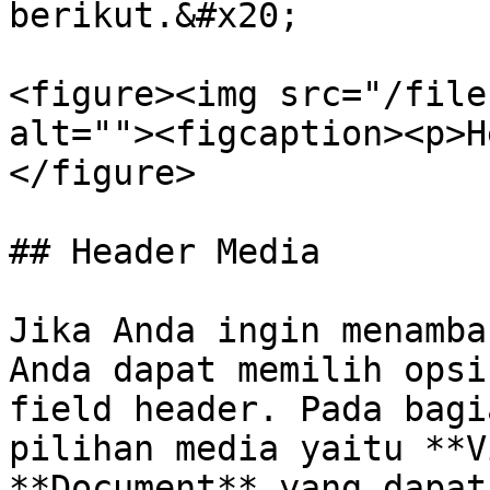
berikut.&#x20;

<figure><img src="/file
alt=""><figcaption><p>H
</figure>

## Header Media

Jika Anda ingin menamba
Anda dapat memilih opsi
field header. Pada bagi
pilihan media yaitu **V
**Document** yang dapat