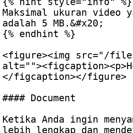
{% hint style="info" %}

Maksimal ukuran video y
adalah 5 MB.&#x20;

{% endhint %}

<figure><img src="/file
alt=""><figcaption><p>H
</figcaption></figure>

#### Document

Ketika Anda ingin menya
lebih lengkap dan mende