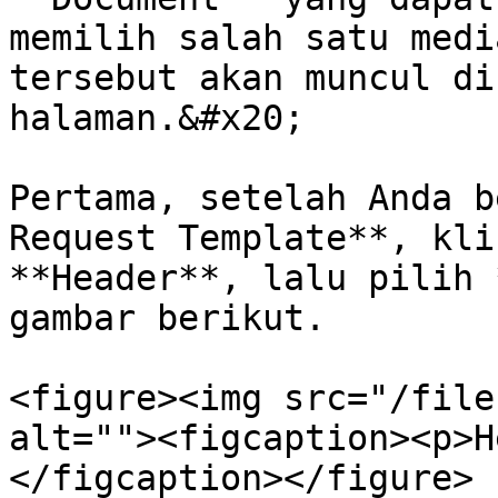
memilih salah satu medi
tersebut akan muncul di
halaman.&#x20;

Pertama, setelah Anda b
Request Template**, kli
**Header**, lalu pilih 
gambar berikut.

<figure><img src="/file
alt=""><figcaption><p>H
</figcaption></figure>
