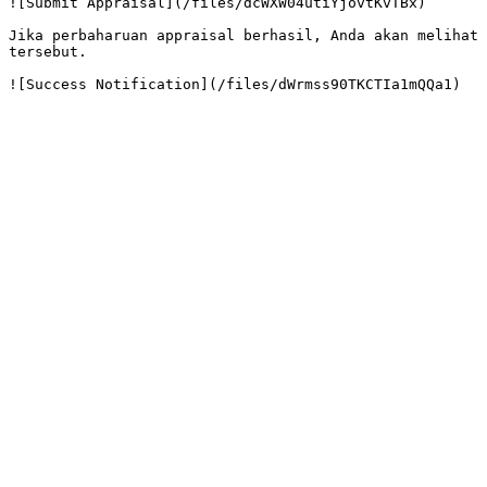
![Submit Appraisal](/files/dcWXW04utiYjovtKvTBx)

Jika perbaharuan appraisal berhasil, Anda akan melihat 
tersebut.
