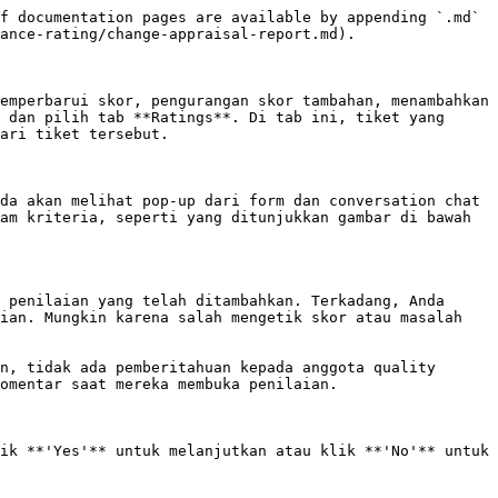
f documentation pages are available by appending `.md` 
ance-rating/change-appraisal-report.md).

emperbarui skor, pengurangan skor tambahan, menambahkan 
 dan pilih tab **Ratings**. Di tab ini, tiket yang 
ari tiket tersebut.

da akan melihat pop-up dari form dan conversation chat 
am kriteria, seperti yang ditunjukkan gambar di bawah 
 penilaian yang telah ditambahkan. Terkadang, Anda 
ian. Mungkin karena salah mengetik skor atau masalah 
n, tidak ada pemberitahuan kepada anggota quality 
omentar saat mereka membuka penilaian.

ik **'Yes'** untuk melanjutkan atau klik **'No'** untuk 