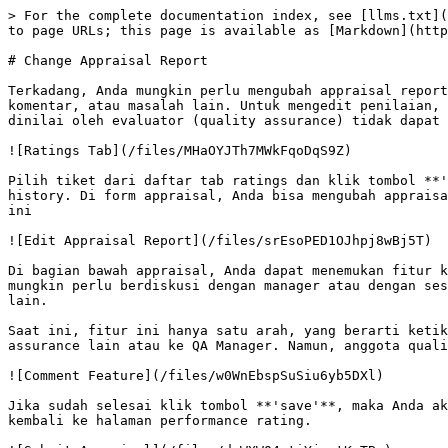
> For the complete documentation index, see [llms.txt](
to page URLs; this page is available as [Markdown](http
# Change Appraisal Report

Terkadang, Anda mungkin perlu mengubah appraisal report
komentar, atau masalah lain. Untuk mengedit penilaian, 
dinilai oleh evaluator (quality assurance) tidak dapat 
![Ratings Tab](/files/MHaOYJTh7MWkFqoDqS9Z)

Pilih tiket dari daftar tab ratings dan klik tombol **'
history. Di form appraisal, Anda bisa mengubah appraisa
ini

![Edit Appraisal Report](/files/srEsoPED1OJhpj8wBj5T)

Di bagian bawah appraisal, Anda dapat menemukan fitur k
mungkin perlu berdiskusi dengan manager atau dengan ses
lain.

Saat ini, fitur ini hanya satu arah, yang berarti ketik
assurance lain atau ke QA Manager. Namun, anggota quali
![Comment Feature](/files/w0WnEbspSuSiu6yb5DXl)

Jika sudah selesai klik tombol **'save'**, maka Anda ak
kembali ke halaman performance rating.
