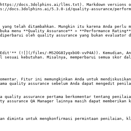
https://docs.3dolphins.ai/llms.txt). Markdown versions o
s://docs.3dolphins.ai/5.3.0-id/quality-assurance/perform
 yang telah ditambahkan. Mungkin itu karena Anda perlu m
buka menu **Quality Assurance** > **Performance Rating**
diperbarui oleh quality assurance yang bukan evaluator d
Edit'** (![](/files/-MS2OG8IyqxbU0-vvP4A)). Kemudian, An
l sesuai kebutuhan. Misalnya, memperbarui semua skor dal
omentar. Fitur ini memungkinkan Anda untuk mendiskusikan
ama quality assurance sebelum Anda dapat mengedit penila
a quality assurance pertama berkomentar tentang penilaia
ty assurance QA Manager lainnya masih dapat memberikan k
an diminta untuk mengkonfirmasi permintaan penilaian, kl