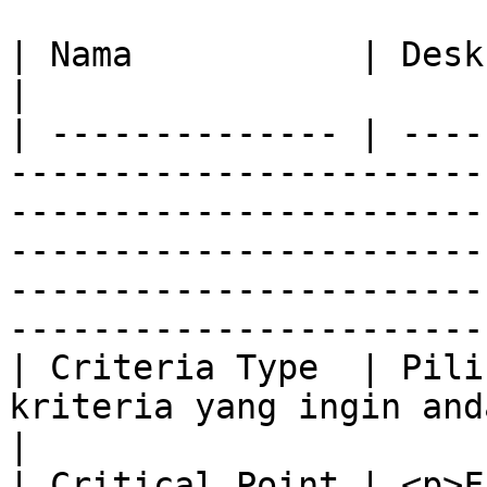
| Nama           | Deskripsi                                                                                                                                                                                                            
|

| -------------- | ----
-----------------------
-----------------------
-----------------------
-----------------------
-----------------------
| Criteria Type  | Pili
kriteria yang ingin anda gunakan                                                                                                                                           
|

| Critical Point | <p>F