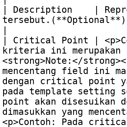
| Description    | Repr
tersebut.(**Optional**)                                                                                                                                                                                                                                                                                                                                                                                                                                                                                                                                                      
|

| Critical Point | <p>C
kriteria ini merupakan 
<strong>Note:</strong><
mencentang field ini ma
dengan critical point y
pada template setting s
point akan disesuikan d
dimasukkan yang mencent
<p>Contoh: Pada critica