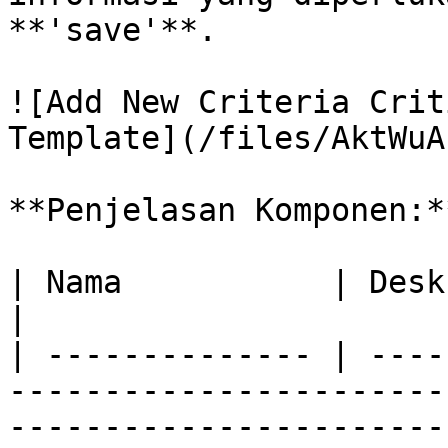
**'save'**.

![Add New Criteria Crit
Template](/files/AktWuA
**Penjelasan Komponen:*
| Nama           | Deskripsi                                                                                                                                                                                                                                                                                                                                                                                                                                                                                       
|

| -------------- | ----
-----------------------
-----------------------