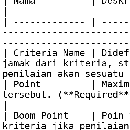
| Nama          | Deskripsi                                                                                     
|

| ------------- | -----
-----------------------
-----------------------
| Criteria Name | Didef
jamak dari kriteria, st
penilaian akan sesuatu 
| Point         | Maxim
tersebut. (**Required**)                                                          
|

| Boom Point    | Poin 
kriteria jika penilaian