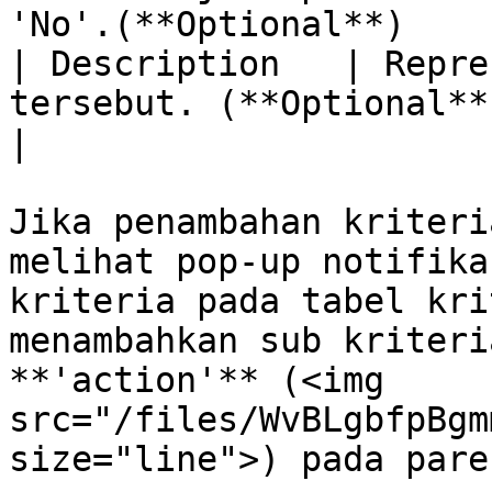
'No'.(**Optional**)    
| Description   | Repre
tersebut. (**Optional**)                                                          
|

Jika penambahan kriteri
melihat pop-up notifika
kriteria pada tabel kri
menambahkan sub kriteri
**'action'** (<img 
src="/files/WvBLgbfpBgm
size="line">) pada pare