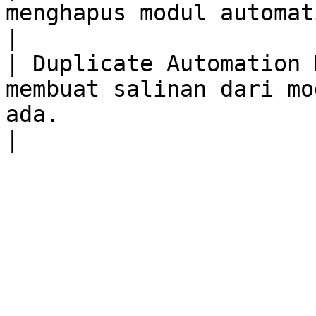
menghapus modul automation.                                                                                                                  
|

| Duplicate Automation 
membuat salinan dari mo
ada.                                                                                                                