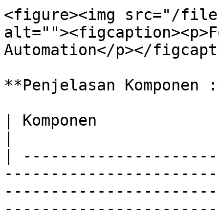
<figure><img src="/file
alt=""><figcaption><p>F
Automation</p></figcapt
**Penjelasan Komponen :
| Komponen                    | Deskripsi                                                                             
|

| ---------------------
-----------------------
-----------------------
-----------------------