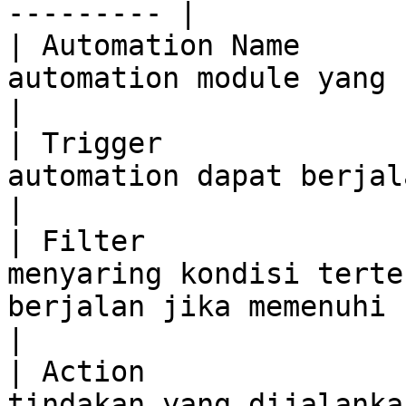
--------- |

| Automation Name      
automation module yang sedang dibuat.                                                                    
|

| Trigger              
automation dapat berjalan.                                                                                                                         
|

| Filter               
menyaring kondisi terte
berjalan jika memenuhi syarat.                                                         
|

| Action               
tindakan yang dijalanka