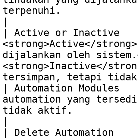
terpenuhi.                                                                                                    
|

| Active or Inactive   
<strong>Active</strong>
dijalankan oleh sistem.
<strong>Inactive</stron
tersimpan, tetapi tidak
| Automation Modules   
automation yang tersedi
tidak aktif.                                                                                                        
|

| Delete Automation    