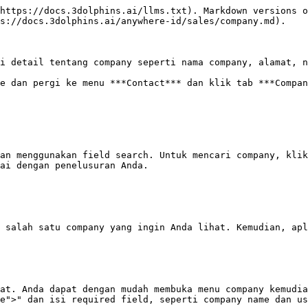
https://docs.3dolphins.ai/llms.txt). Markdown versions o
s://docs.3dolphins.ai/anywhere-id/sales/company.md).

i detail tentang company seperti nama company, alamat, n
e dan pergi ke menu ***Contact*** dan klik tab ***Compan
an menggunakan field search. Untuk mencari company, klik
ai dengan penelusuran Anda.

 salah satu company yang ingin Anda lihat. Kemudian, apl
at. Anda dapat dengan mudah membuka menu company kemudia
e">" dan isi required field, seperti company name dan us