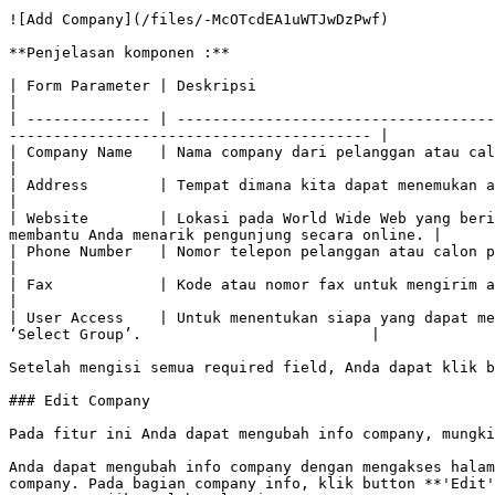
![Add Company](/files/-McOTcdEA1uWTJwDzPwf)

**Penjelasan komponen :**

| Form Parameter | Deskripsi                                                                                                                                                                                    
|

| -------------- | ------------------------------------
----------------------------------------- |

| Company Name   | Nama company dari pelanggan atau calon pelanggan Anda.                                                                                   
|

| Address        | Tempat dimana kita dapat menemukan atau berkomunikasi dengan company tersebut.                    
|

| Website        | Lokasi pada World Wide Web yang beri
membantu Anda menarik pengunjung secara online. |

| Phone Number   | Nomor telepon pelanggan atau calon pelanggan Anda (Isi nomor telepon maksimal 14 digit)
|

| Fax            | Kode atau nomor fax untuk mengirim atau menerima komunikasi fak
|

| User Access    | Untuk menentukan siapa yang dapat me
‘Select Group’.                          |

Setelah mengisi semua required field, Anda dapat klik b
### Edit Company

Pada fitur ini Anda dapat mengubah info company, mungki
Anda dapat mengubah info company dengan mengakses halam
company. Pada bagian company info, klik button **'Edit'