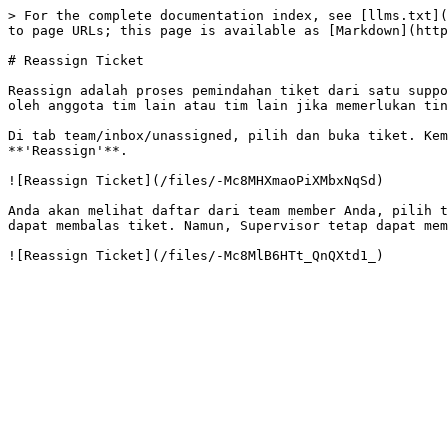
> For the complete documentation index, see [llms.txt](
to page URLs; this page is available as [Markdown](http
# Reassign Ticket

Reassign adalah proses pemindahan tiket dari satu suppo
oleh anggota tim lain atau tim lain jika memerlukan tin
Di tab team/inbox/unassigned, pilih dan buka tiket. Kem
**'Reassign'**.

![Reassign Ticket](/files/-Mc8MHXmaoPiXMbxNqSd)

Anda akan melihat daftar dari team member Anda, pilih t
dapat membalas tiket. Namun, Supervisor tetap dapat mem