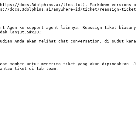
https://docs.3dolphins.ai/llms.txt). Markdown versions o
s://docs.3dolphins.ai/anywhere-id/ticket/reassign-ticket
rt Agen ke support agent lainnya. Reassign tiket biasany
dak lanjut.&#x20;

udian Anda akan melihat chat conversation, di sudut kana
eam member untuk menerima tiket yang akan dipindahkan. J
antau tiket di tab team.
